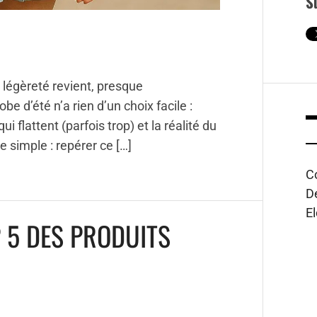
S
 légèreté revient, presque
e d’été n’a rien d’un choix facile :
i flattent (parfois trop) et la réalité du
te simple : repérer ce […]
C
D
E
P 5 DES PRODUITS