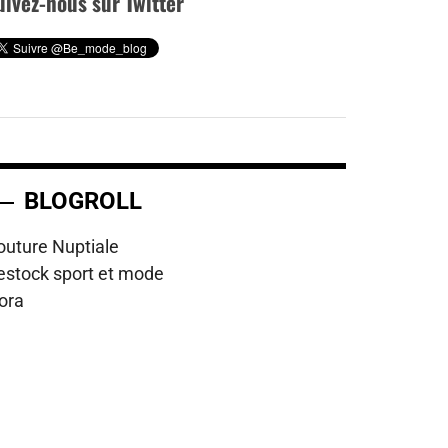
uivez-nous sur Twitter
BLOGROLL
outure Nuptiale
estock sport et mode
lora