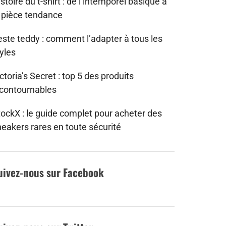
stoire du t-shirt : de l’intemporel basique à
a pièce tendance
este teddy : comment l’adapter à tous les
yles
ctoria’s Secret : top 5 des produits
ncontournables
tockX : le guide complet pour acheter des
neakers rares en toute sécurité
uivez-nous sur Facebook