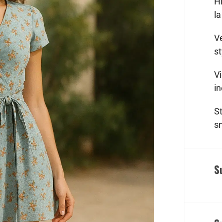
Hi
l
V
st
Vi
i
S
s
S